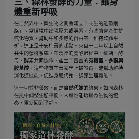
三、森林發酵的力量：讓身
體重新呼吸
在自然界中，微生物之間會建立「共生的能量網
絡」。當環境中出現壓力或毒素，有些菌會產生抗
氧化物質，幫助中和多餘的自由基，維持整體平
衡。這正是十安梅菁的起點。來自十二年以上自然
共生的發酵系統，在漫長的發酵過程中，細菌、酵
母、酵素共同協作，產生了豐富的
有機酸、多酚與
胺基酸
。這些物質在營養學上被證實，能幫助維持
消化道機能、促進身體代謝、調節生理機能。
這一切並非藥效，而是
自然代謝
的結果。如同森林
在風中調整生態平衡，人體也能透過微生物的協
奏，重新回到平靜。