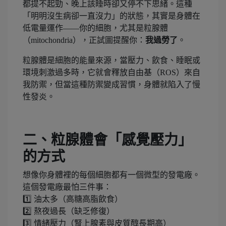
都提不起勁、晚上該睡時卻又停不下思緒。這種
「明明沒生病卻一直沒力」的狀態，其實是身體在
低電量運作——你的細胞，尤其是粒腺體
（mitochondria），正試圖提醒你：
我過勞了
。
粒腺體是細胞的能量來源，當壓力、飲食、睡眠或
環境刺激過多時，它就會釋放自由基（ROS）來自
我防禦，但當這種防禦變成習慣，身體就陷入了慢
性發炎。
二、粒腺體會「感覺壓力」
的方式
想像你身體裡的每個細胞都有一個微型的發電廠。
這個發電廠最怕三件事：
1️⃣ 油太多（高糖高脂飲食）
2️⃣ 熬夜過長（缺乏修復）
3️⃣ 情緒壓力（腎上腺素與皮質醇長期高）