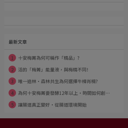
最新文章
1
十安梅菁為何可稱作「精品」?
2
活的「梅菁」能量液，與梅精不同!
3
唯一造林・森林共生為何選擇牛樟肖楠?
4
為何十安梅菁要發酵12年以上・時間如何創⋯
5
讓腸道真正變好・從腸道環境開始